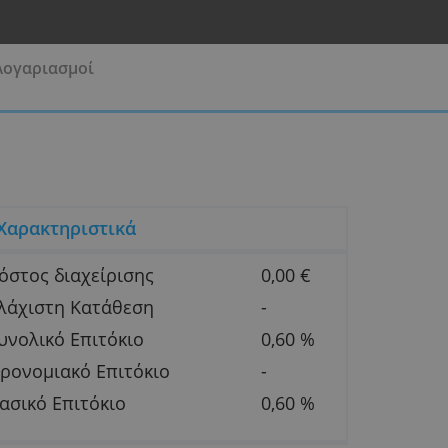
Επενδυτικοί Λογαριασμοί
Χαρακτηριστικά
Κόστος διαχείρισης
0,0
Ελάχιστη Κατάθεση
-
Συνολικό Επιτόκιο
0,
Προνομιακό Επιτόκιο
-