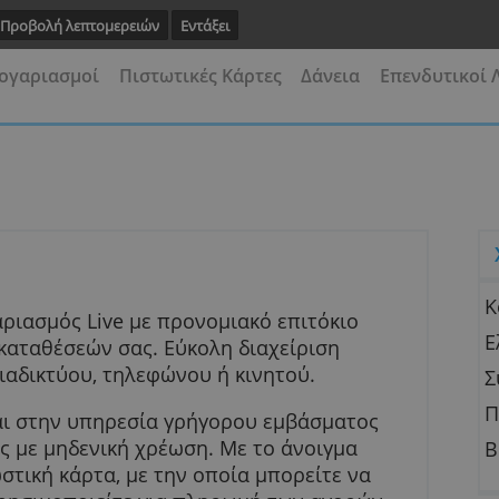
έτρηση.
Προβολή λεπτομερειών
Εντάξει
μενοι Λογαριασμοί
Πιστωτικές Κάρτες
Δάνεια
 Live
ς Λογαριασμός Live με προνομιακό επιτόκιο
πί των καταθέσεών σας. Εύκολη διαχείριση
έσω διαδικτύου, τηλεφώνου ή κινητού.
αγές και στην υπηρεσία γρήγορου εμβάσματος