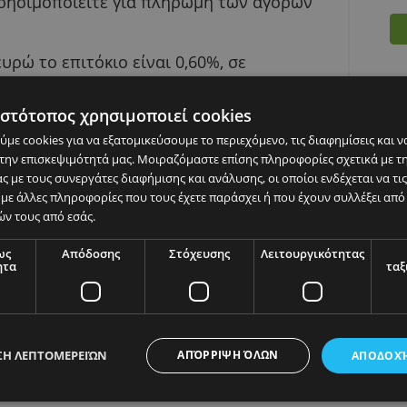
λλαγές με μηδενική χρέωση. Με το άνοιγμα
α χρεωστική κάρτα, με την οποία μπορείτε να
α τη χρησιμοποιείτε για πληρωμή των αγορώ
.000 ευρώ το επιτόκιο είναι 0,60%, σε
Επισκεφτείτε την ιστοσελίδα για αναλυτικότε
ερο κατάστημα, για να κάνετε αίτηση ή κάντε
τός ο ιστότοπος χρησιμοποιεί cookies
εθείτε στις υπηρεσίες της Eurobank.
ιμοποιούμε cookies για να εξατομικεύσουμε το περιεχόμενο, τις 
λύσουμε την επισκεψιμότητά μας. Μοιραζόμαστε επίσης πληροφορ
τοπού μας με τους συνεργάτες διαφήμισης και ανάλυσης, οι οποίο
δυάσουν με άλλες πληροφορίες που τους έχετε παράσχει ή που έ
 υπηρεσιών τους από εσάς.
ας
Απολύτως
Απόδοσης
Στόχευσης
Λειτουρ
απαραίτητα
ς όποτε θέλετε