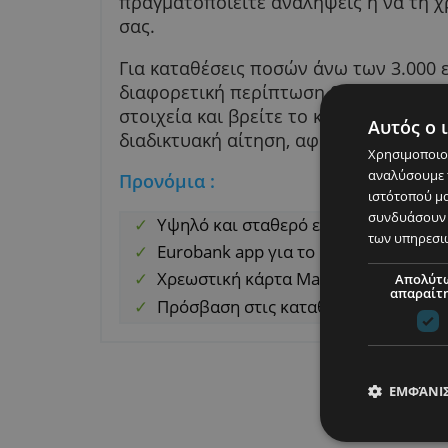
πραγματοποιείτε γρήγορες συνα
του λογαριασμού, λαμβάνετε μι
πραγματοποιείτε αναλήψεις ή ν
σας.
Για καταθέσεις ποσών άνω των 3
διαφορετική περίπτωση 0,25%. 
στοιχεία και βρείτε το κοντινότ
Αυ
διαδικτυακή αίτηση, αφού συνδ
Χρησ
ανα
Προνόμια :
ιστό
συν
Υψηλό και σταθερό επιτόκιο
των
Eurobank app για το κινητό σ
Χρεωστική κάρτα Mastercard
Πρόσβαση στις καταθέσεις σα