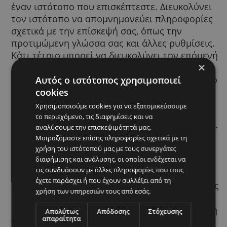
Το cookie είναι ένα μικρό τμήμα κειμένου 
αποστέλλεται στο πρόγραμμα περιήγησης 
έναν ιστότοπο που επισκέπτεστε. Διευκολύ
τον ιστότοπο να απομνημονεύει πληροφορ
σχετικά με την επίσκεψή σας, όπως την
προτιμώμενη γλώσσα σας και άλλες ρυθμίσ
Κάτι τέτοιο μπορεί να διευκολύνει την επό
σας επίσκεψη και να κάνει τον ιστότοπο πι
Αυτός ο ιστότοπος χρησιμοποιεί
χρήσιμο για εσάς. Τα cookie παίζουν σημαν
cookies
ρόλο. Χωρίς αυτά, η χρήση του ιστού θα ή
μια πολύ πιο περίπλοκη εμπειρία.
Χρησιμοποιούμε cookies για να εξατομικεύσουμε
το περιεχόμενο, τις διαφημίσεις και να
Χρησιμοποιούμε τα cookie για πολλούς λόγ
αναλύσουμε την επισκεψιμότητά μας.
Τα χρησιμοποιούμε, για παράδειγμα, για τη
Μοιραζόμαστε επίσης πληροφορίες σχετικά με τη
απομνημόνευση των προτιμήσεων ασφαλο
χρήση του ιστότοπού μας με τους συνεργάτες
διαφήμισης και ανάλυσης, οι οποίοι ενδέχεται να
αναζήτησης, για να σας προσφέρουμε πιο
τις συνδυάσουν με άλλες πληροφορίες που τους